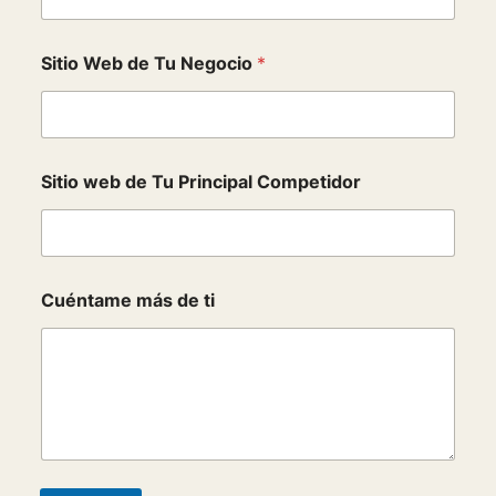
Sitio Web de Tu Negocio
*
Sitio web de Tu Principal Competidor
N
Cuéntame más de ti
o
m
b
r
e
t
i
T
u