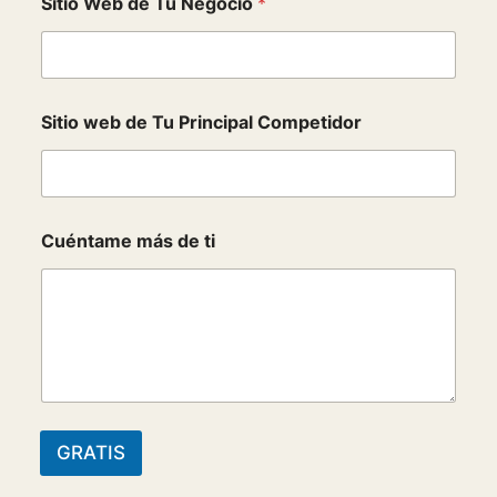
a
Sitio Web de Tu Negocio
*
l
d
e
Sitio web de Tu Principal Competidor
Cuéntame más de ti
GRATIS