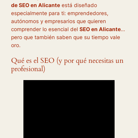
de SEO en Alicante
está diseñado
especialmente para ti: emprendedores,
autónomos y empresarios que quieren
comprender lo esencial del
SEO en Alicante
…
pero que también saben que su tiempo vale
oro.
Qué es el SEO (y por qué necesitas un
profesional)