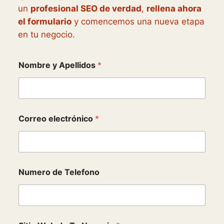
un
profesional SEO de verdad
,
rellena ahora
el formulario
y comencemos una nueva etapa
en tu negocio.
Nombre y Apellidos
*
S
Correo electrónico
*
i
t
i
o
P
r
Numero de Telefono
i
n
c
i
p