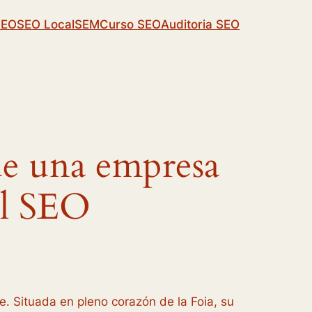
SEO
SEO Local
SEM
Curso SEO
Auditoria SEO
e una empresa
 al SEO
te. Situada en pleno corazón de la Foia, su