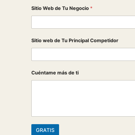
m
Sitio Web de Tu Negocio
*
á
s
y
C
o
m
Sitio web de Tu Principal Competidor
p
e
t
i
d
o
Cuéntame más de ti
r
GRATIS