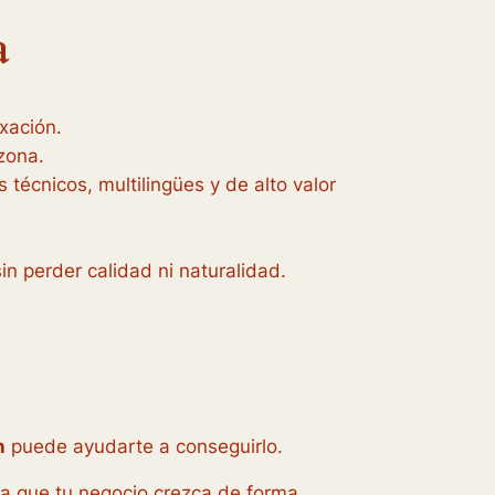
a
exación.
 zona.
técnicos, multilingües y de alto valor
in perder calidad ni naturalidad.
n
puede ayudarte a conseguirlo.
ra que tu negocio crezca de forma