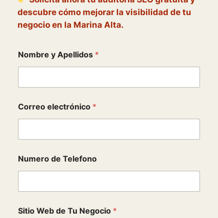
descubre cómo mejorar la visibilidad de tu
negocio en la Marina Alta.
Nombre y Apellidos
*
d
Correo electrónico
*
e
T
u
W
e
b
Numero de Telefono
Sitio Web de Tu Negocio
*