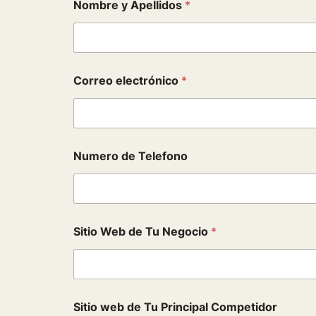
Nombre y Apellidos
*
Correo electrónico
*
Numero de Telefono
P
Sitio Web de Tu Negocio
*
r
i
n
c
i
p
Sitio web de Tu Principal Competidor
a