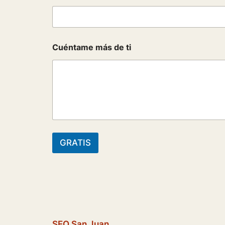
l
*
W
e
b
Cuéntame más de ti
GRATIS
SEO San Juan