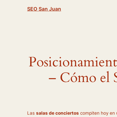
Saltar
SEO San Juan
al
contenido
Posicionamient
– Cómo el S
Las
salas de conciertos
compiten hoy en u