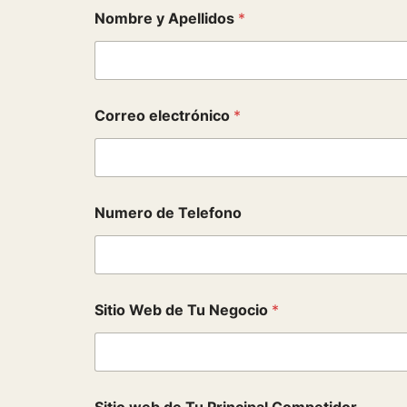
d
Nombre y Apellidos
*
e
S
i
t
i
o
Correo electrónico
*
t
i
Numero de Telefono
Sitio Web de Tu Negocio
*