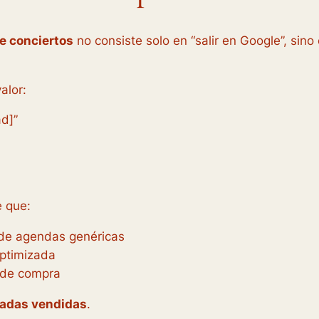
e conciertos
no consiste solo en “salir en Google”, sin
alor:
ad]”
e que:
 de agendas genéricas
optimizada
n de compra
adas vendidas
.