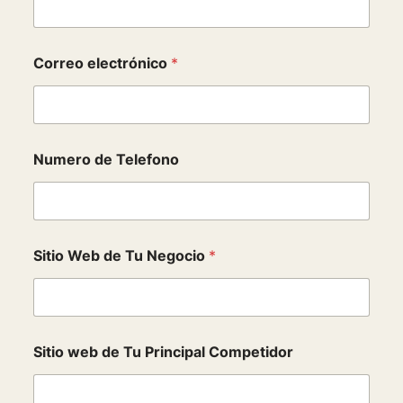
Correo electrónico
*
Numero de Telefono
C
Sitio Web de Tu Negocio
*
o
m
p
e
t
i
Sitio web de Tu Principal Competidor
d
o
r