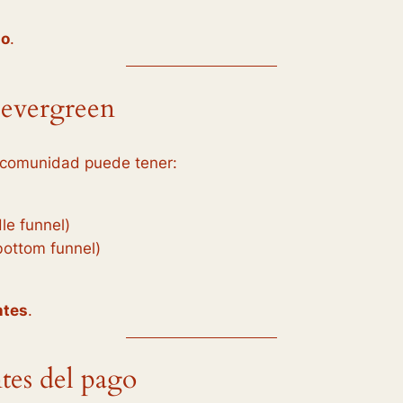
go
.
 evergreen
 comunidad puede tener:
le funnel)
bottom funnel)
ntes
.
tes del pago