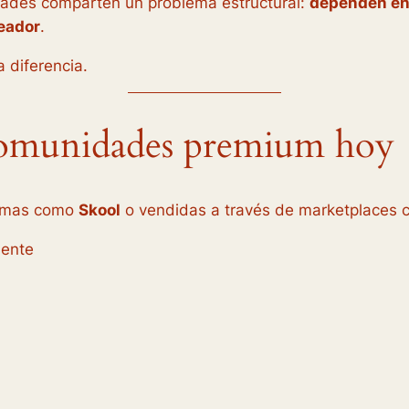
dades comparten un problema estructural:
dependen en 
reador
.
 diferencia.
 comunidades premium hoy
ormas como
Skool
o vendidas a través de marketplaces
mente