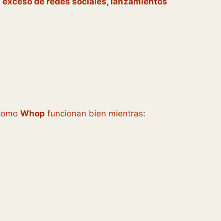
exceso de redes sociales, lanzamientos
 como
Whop
funcionan bien mientras: