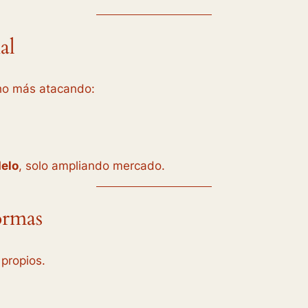
al
ho más atacando:
delo
, solo ampliando mercado.
ormas
 propios.