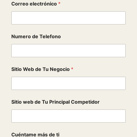
Correo electrónico
*
Numero de Telefono
C
Sitio Web de Tu Negocio
*
u
é
n
t
a
m
Sitio web de Tu Principal Competidor
e
d
e
S
i
t
Cuéntame más de ti