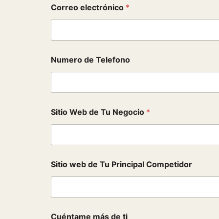
Correo electrónico
*
T
Numero de Telefono
e
l
e
f
o
n
Sitio Web de Tu Negocio
*
o
A
p
e
l
l
Sitio web de Tu Principal Competidor
i
d
o
s
P
Cuéntame más de ti