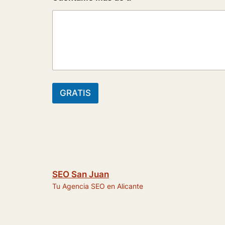
r
i
n
c
i
p
a
l
GRATIS
SEO San Juan
Tu Agencia SEO en Alicante