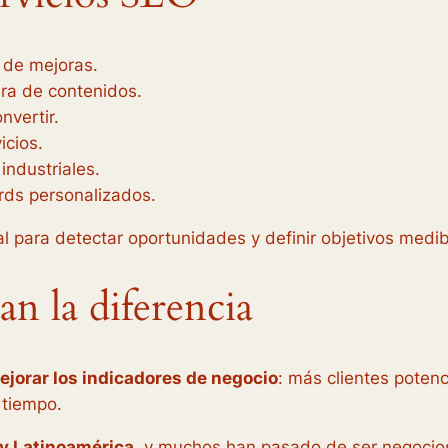
n de mejoras.
ura de contenidos.
nvertir.
icios.
ndustriales.
rds personalizados.
al para detectar oportunidades y definir objetivos medib
n la diferencia
ejorar los indicadores de negocio
: más clientes poten
 tiempo.
y Latinoamérica
, y muchos han pasado de ser negocio