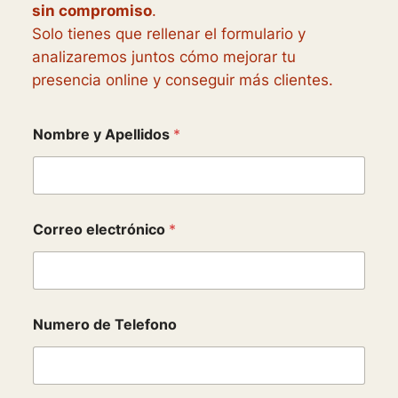
sin compromiso
.
Solo tienes que rellenar el formulario y
analizaremos juntos cómo mejorar tu
presencia online y conseguir más clientes.
S
Nombre y Apellidos
*
i
t
i
o
C
o
Correo electrónico
*
m
p
e
t
i
d
Numero de Telefono
o
r
T
u